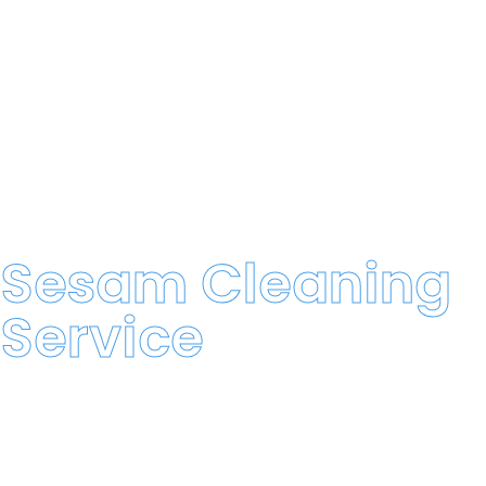
Comment Ça Marche ?
Réservation en Quelques Minutes
: Appelez ou
demandez un devis en ligne.
Nous Arrivons Préparés
: Équipés pour un résultat
irréprochable.
Sesam Cleaning
Profitez d’un Espace Étincelant
: Retrouvez un
Service
appartement frais et organisé.
Prêt à Sublimer Votre Appartement ?
📞
Appelez Maintenant
:
+32 (0)488 98 98 89
📧
Email
:
info@sesamcleaningservice.be
🌐
Réservation Instantanée | Tarifs Abordables | Équipe