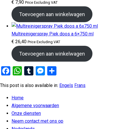
€
7,90
Price Excluding VAT
Toevoegen aan winkelwagen
Multireinigerspray Piek doos a 6×750 ml
€
26,40
Price Excluding VAT
Toevoegen aan winkelwagen
Facebook
WhatsApp
Tumblr
Messenger
Delen
This post is also available in:
Engels
Frans
Home
Algemene voorwaarden
Onze diensten
Neem contact met ons op
Nederlands