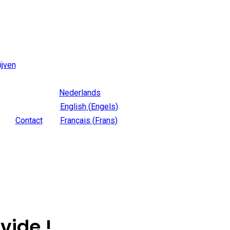
ijven
Nederlands
English
(
Engels
)
Contact
Français
(
Frans
)
vide !